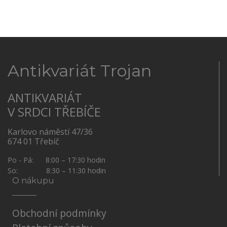
Antikvariát Trojan
ANTIKVARIÁT
V SRDCI TŘEBÍČE
Karlovo náměstí 47/36
674 01 Třebíč
Po - Pá: 8:00 – 17:30 hodin
So: 8:30 – 11:30 hodin
O nákupu
Obchodní podmínky