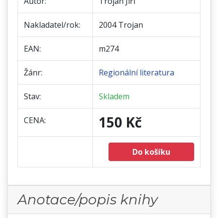
Autor:
Trojan Jiří
Nakladatel/rok:
2004 Trojan
EAN:
m274
Žánr:
Regionální literatura
Stav:
Skladem
150 Kč
CENA:
Do košíku
Anotace/popis knihy