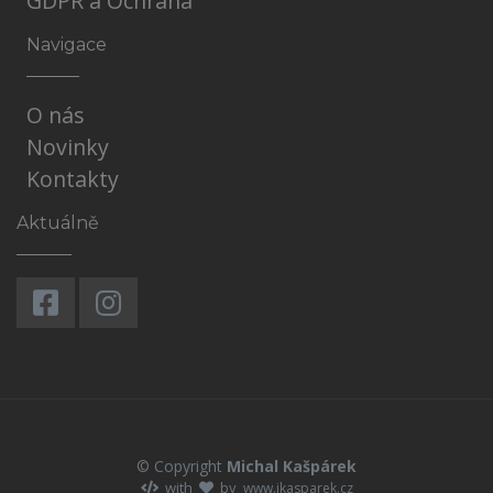
GDPR a Ochrana
Navigace
O nás
Novinky
Kontakty
Aktuálně
© Copyright
Michal Kašpárek
with
by
www.ikasparek.cz